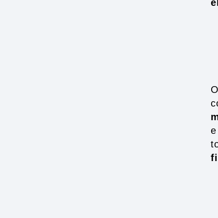
e
O
c
m
e
t
f