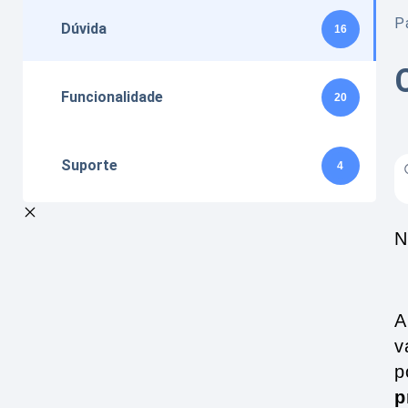
Pá
Dúvida
16
Funcionalidade
20
Suporte
4
N
A
v
p
p