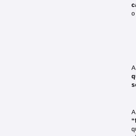
c
o
A
q
s
A
“
q