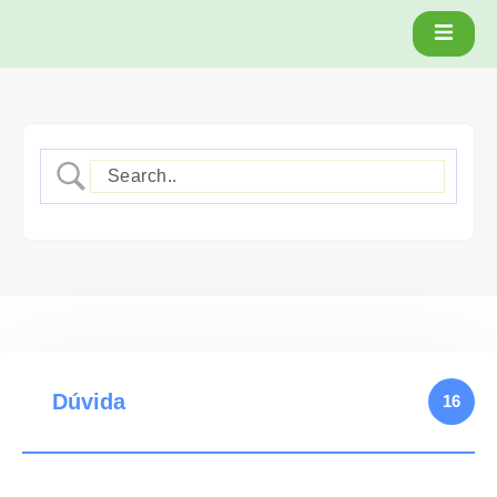
Dúvida
16