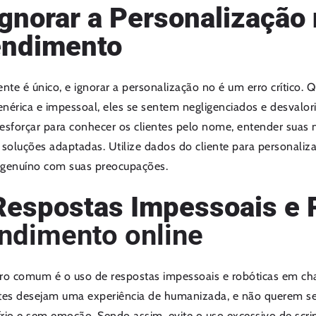
Ignorar a Personalização
endimento
ente é único, e ignorar a personalização no é um erro crítico. 
nérica e impessoal, eles se sentem negligenciados e desvalo
esforçar para conhecer os clientes pelo nome, entender suas n
 soluções adaptadas. Utilize dados do cliente para personali
 genuíno com suas preocupações.
Respostas Impessoais e 
ndimento online
rro comum é o uso de respostas impessoais e robóticas em ch
tes desejam uma experiência de humanizada, e não querem se
rio e sem emoção. Sendo assim, evite o uso excessivo de scri