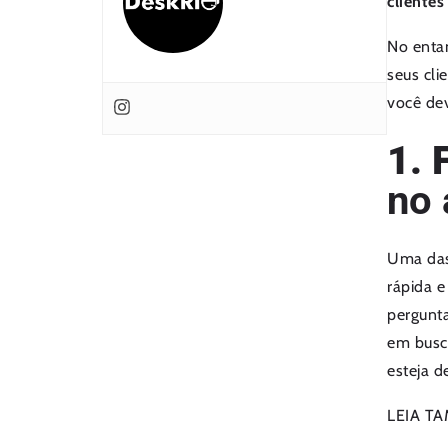
cliente
No enta
seus cli
você dev
1. 
no 
Uma das 
rápida e
pergunta
em busca
esteja d
LEIA T