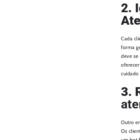
2. 
At
Cada cli
forma ge
deve se 
oferecer
cuidado
3. 
ate
Outro e
Os clien
um bot f