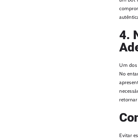
comprom
autêntic
4. 
Ad
Um dos m
No enta
apresent
necessár
retorna
Co
Evitar e