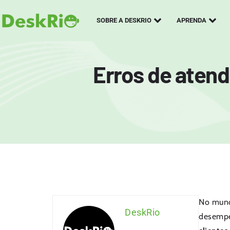
SOBRE A DESKRIO
APRENDA
Erros de aten
No mundo
DeskRio
desempe