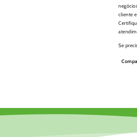
negócios
cliente 
Certifiq
atendime
Se preci
Compar