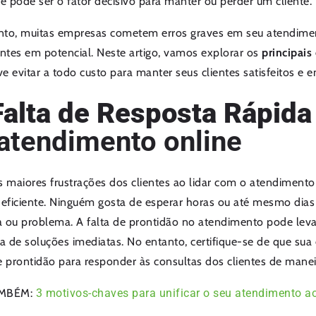
s
e pode ser o fator decisivo para manter ou perder um cliente.
nto, muitas empresas cometem erros graves em seu atendime
entes em potencial. Neste artigo, vamos explorar os
principais
e evitar a todo custo para manter seus clientes satisfeitos e e
Falta de Resposta Rápida 
atendimento online
maiores frustrações dos clientes ao lidar com o atendimento 
 eficiente. Ninguém gosta de esperar horas ou até mesmo dia
 ou problema. A falta de prontidão no atendimento pode levar
 de soluções imediatas. No entanto, certifique-se de que sua
e prontidão para responder às consultas dos clientes de maneir
AMBÉM:
3 motivos-chaves para unificar o seu atendimento a